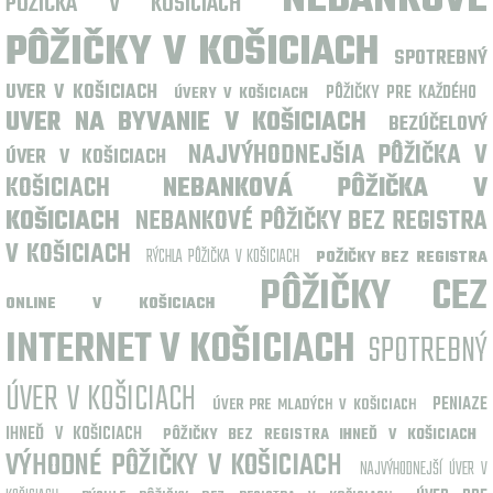
NEBANKOVÉ
PÔŽIČKA V KOŠICIACH
PÔŽIČKY V KOŠICIACH
SPOTREBNÝ
UVER V KOŠICIACH
PÔŽIČKY PRE KAŽDÉHO
ÚVERY V KOŠICIACH
UVER NA BYVANIE V KOŠICIACH
BEZÚČELOVÝ
NAJVÝHODNEJŠIA PÔŽIČKA V
ÚVER V KOŠICIACH
KOŠICIACH
NEBANKOVÁ PÔŽIČKA V
KOŠICIACH
NEBANKOVÉ PÔŽIČKY BEZ REGISTRA
V KOŠICIACH
RÝCHLA PÔŽIČKA V KOŠICIACH
POŽIČKY BEZ REGISTRA
PÔŽIČKY CEZ
ONLINE V KOŠICIACH
INTERNET V KOŠICIACH
SPOTREBNÝ
ÚVER V KOŠICIACH
PENIAZE
ÚVER PRE MLADÝCH V KOŠICIACH
IHNEĎ V KOŠICIACH
PÔŽIČKY BEZ REGISTRA IHNEĎ V KOŠICIACH
VÝHODNÉ PÔŽIČKY V KOŠICIACH
NAJVÝHODNEJŠÍ ÚVER V