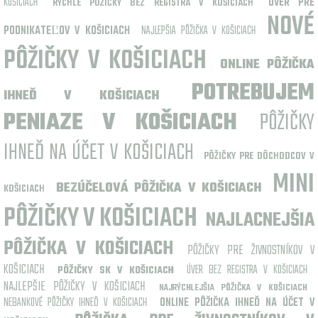
KOŠICIACH
ÚVER PRE
RÝCHLE PÔŽIČKY BEZ REGISTRA V KOŠICIACH
NOVÉ
PODNIKATEĽOV V KOŠICIACH
NAJLEPŠIA PÔŽIČKA V KOŠICIACH
PÔŽIČKY V KOŠICIACH
ONLINE PÔŽIČKA
POTREBUJEM
IHNEĎ V KOŠICIACH
PENIAZE V KOŠICIACH
PÔŽIČKY
IHNEĎ NA ÚČET V KOŠICIACH
PÔŽIČKY PRE DÔCHODCOV V
MINI
BEZÚČELOVÁ PÔŽIČKA V KOŠICIACH
KOŠICIACH
PÔŽIČKY V KOŠICIACH
NAJLACNEJŠIA
PÔŽIČKA V KOŠICIACH
PÔŽIČKY PRE ŽIVNOSTNÍKOV V
KOŠICIACH
ÚVER BEZ REGISTRA V KOŠICIACH
PÔŽIČKY SK V KOŠICIACH
NAJLEPŠIE PÔŽIČKY V KOŠICIACH
NAJRÝCHLEJŠIA PÔŽIČKA V KOŠICIACH
NEBANKOVÉ PÔŽIČKY IHNEĎ V KOŠICIACH
ONLINE PÔŽIČKA IHNEĎ NA ÚČET V