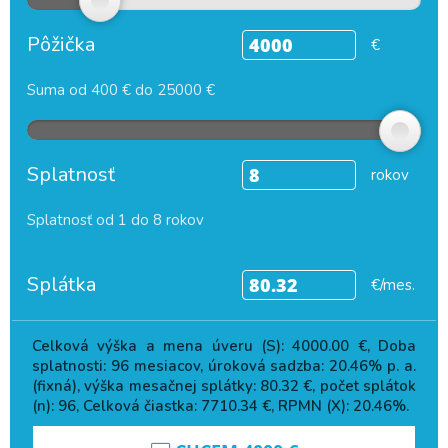
Pôžička
€
Suma od 400 € do 25000 €
Splatnosť
rokov
Splatnosť od 1 do 8 rokov
Splátka
€/mes.
Celková výška a mena úveru (S):
4000.00
€, Doba
splatnosti:
96
mesiacov, úroková sadzba:
20.46
% p. a.
(fixná), výška mesačnej splátky:
80.32
€, počet splátok
(n):
96
, Celková čiastka:
7710.34
€, RPMN (X):
20.46
%.