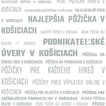
MINI PÔŽIČKA IHNEĎ V
BEZÚČELOVÉ PÔŽIČKY V KOŠICIACH
KOŠICIACH
NAJLACNEJŠÍ ÚVER
MLADOMANŽELSKÁ PÔŽIČKA V KOŠICIACH
NAJLEPŠIA PÔŽIČKA V
V KOŠICIACH
KOŠICIACH
OKAMŽITÉ PÔŽIČKY V KOŠICIACH
ONLINE PÔŽIČKA BEZ
PODNIKATEĽSKÉ
REGISTRA V KOŠICIACH
ÚVERY V KOŠICIACH
PÔŽIČKA NA
ČOKOĽVEK V KOŠICIACH
PÔŽIČKA NA PODNIKANIE V KOŠICIACH
PÔŽIČKY PRE KAŽDÉHO IHNEĎ V
KOŠICIACH
PÔŽIČKY PRED VÝPLATOU ONLINE V
KOŠICIACH
PÔŽIČKA PRE MLADÝCH V KOŠICIACH
PÔŽIČKA PRE
ZAČÍNAJÚCICH PDNIKATEĽOV V KOŠICIACH
RÝCHLA PÔŽIČKA
RÝCHLE
ONLINE V KOŠICIACH
RÝCHLE PÔŽIČKY CEZ INTERNET V KOŠICIACH