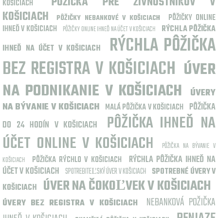
PÔŽIČKA PRE ŽIVNOSTNÍKOV V
KOŠICIACH
KOŠICIACH
PÔŽIČKY ONLINE
PÔŽIČKY NEBANKOVÉ V KOŠICIACH
IHNEĎ V KOŠICIACH
RÝCHLA PÔŽIČKA
PÔŽIČKY ONLINE IHNEĎ NA ÚČET V KOŠICIACH
RÝCHLA PÔŽIČKA
IHNEĎ NA ÚČET V KOŠICIACH
BEZ REGISTRA V KOŠICIACH
ÚVER
NA PODNIKANIE V KOŠICIACH
ÚVERY
NA BÝVANIE V KOŠICIACH
PÔŽIČKA
MALÁ PÔŽIČKA V KOŠICIACH
PÔŽIČKA IHNEĎ NA
DO 24 HODÍN V KOŠICIACH
ÚČET ONLINE V KOŠICIACH
PÔŽIČKA NA BÝVANIE V
RÝCHLA PÔŽIČKA IHNEĎ NA
PÔŽIČKA RÝCHLO V KOŠICIACH
KOŠICIACH
ÚČET V KOŠICIACH
SPOTREBITEĽSKÝ ÚVER V KOŠICIACH
SPOTREBNÉ ÚVERY V
ÚVER NA ČOKOĽVEK V KOŠICIACH
KOŠICIACH
NEBANKOVÁ POŽIČKA
ÚVERY BEZ REGISTRA V KOŠICIACH