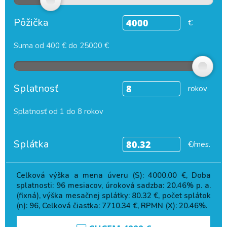
Pôžička
€
Suma od 400 € do 25000 €
Splatnosť
rokov
Splatnosť od 1 do 8 rokov
Splátka
€/mes.
Celková výška a mena úveru (S):
4000.00
€, Doba
splatnosti:
96
mesiacov, úroková sadzba:
20.46
% p. a.
(fixná), výška mesačnej splátky:
80.32
€, počet splátok
(n):
96
, Celková čiastka:
7710.34
€, RPMN (X):
20.46
%.