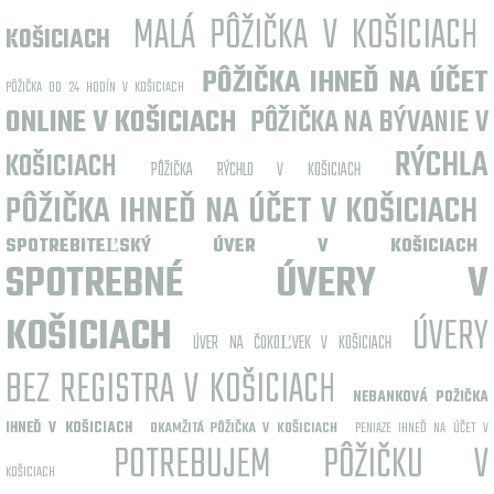
MALÁ PÔŽIČKA V KOŠICIACH
KOŠICIACH
PÔŽIČKA IHNEĎ NA ÚČET
PÔŽIČKA DO 24 HODÍN V KOŠICIACH
ONLINE V KOŠICIACH
PÔŽIČKA NA BÝVANIE V
RÝCHLA
KOŠICIACH
PÔŽIČKA RÝCHLO V KOŠICIACH
PÔŽIČKA IHNEĎ NA ÚČET V KOŠICIACH
SPOTREBITEĽSKÝ ÚVER V KOŠICIACH
SPOTREBNÉ ÚVERY V
KOŠICIACH
ÚVERY
ÚVER NA ČOKOĽVEK V KOŠICIACH
BEZ REGISTRA V KOŠICIACH
NEBANKOVÁ POŽIČKA
IHNEĎ V KOŠICIACH
OKAMŽITÁ PÔŽIČKA V KOŠICIACH
PENIAZE IHNEĎ NA ÚČET V
POTREBUJEM PÔŽIČKU V
KOŠICIACH