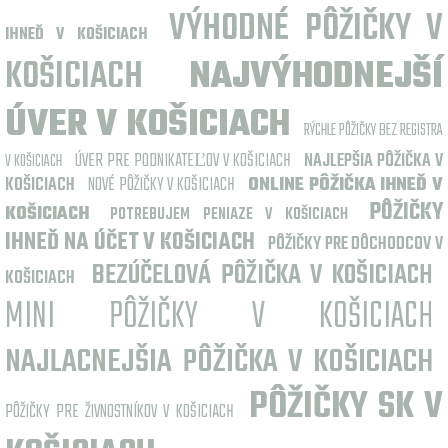
VÝHODNÉ PÔŽIČKY V
IHNEĎ V KOŠICIACH
KOŠICIACH
NAJVÝHODNEJŠÍ
ÚVER V KOŠICIACH
RÝCHLE PÔŽIČKY BEZ REGISTRA
ÚVER PRE PODNIKATEĽOV V KOŠICIACH
NAJLEPŠIA PÔŽIČKA V
V KOŠICIACH
KOŠICIACH
NOVÉ PÔŽIČKY V KOŠICIACH
ONLINE PÔŽIČKA IHNEĎ V
PÔŽIČKY
KOŠICIACH
POTREBUJEM PENIAZE V KOŠICIACH
IHNEĎ NA ÚČET V KOŠICIACH
PÔŽIČKY PRE DÔCHODCOV V
BEZÚČELOVÁ PÔŽIČKA V KOŠICIACH
KOŠICIACH
MINI PÔŽIČKY V KOŠICIACH
NAJLACNEJŠIA PÔŽIČKA V KOŠICIACH
PÔŽIČKY SK V
PÔŽIČKY PRE ŽIVNOSTNÍKOV V KOŠICIACH