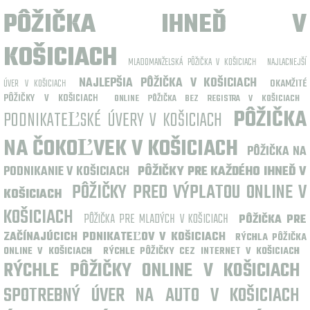
PÔŽIČKA IHNEĎ V
KOŠICIACH
MLADOMANŽELSKÁ PÔŽIČKA V KOŠICIACH
NAJLACNEJŠÍ
NAJLEPŠIA PÔŽIČKA V KOŠICIACH
ÚVER V KOŠICIACH
OKAMŽITÉ
PÔŽIČKY V KOŠICIACH
ONLINE PÔŽIČKA BEZ REGISTRA V KOŠICIACH
PÔŽIČKA
PODNIKATEĽSKÉ ÚVERY V KOŠICIACH
NA ČOKOĽVEK V KOŠICIACH
PÔŽIČKA NA
PODNIKANIE V KOŠICIACH
PÔŽIČKY PRE KAŽDÉHO IHNEĎ V
PÔŽIČKY PRED VÝPLATOU ONLINE V
KOŠICIACH
KOŠICIACH
PÔŽIČKA PRE MLADÝCH V KOŠICIACH
PÔŽIČKA PRE
ZAČÍNAJÚCICH PDNIKATEĽOV V KOŠICIACH
RÝCHLA PÔŽIČKA
ONLINE V KOŠICIACH
RÝCHLE PÔŽIČKY CEZ INTERNET V KOŠICIACH
RÝCHLE PÔŽIČKY ONLINE V KOŠICIACH
SPOTREBNÝ ÚVER NA AUTO V KOŠICIACH