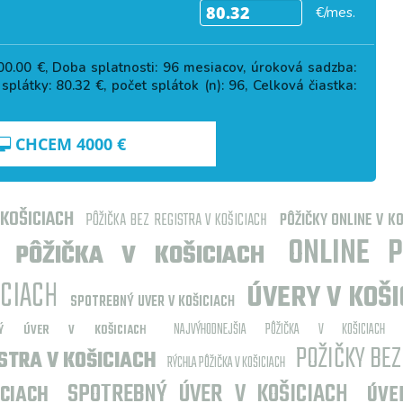
€/mes.
00.00
€, Doba splatnosti:
96
mesiacov, úroková sadzba:
 splátky:
80.32
€, počet splátok (n):
96
, Celková čiastka:
CHCEM
4000
€
 KOŠICIACH
PÔŽIČKA BEZ REGISTRA V KOŠICIACH
PÔŽIČKY ONLINE V K
ONLINE P
I PÔŽIČKA V KOŠICIACH
ICIACH
ÚVERY V KOŠI
SPOTREBNÝ UVER V KOŠICIACH
NAJVÝHODNEJŠIA PÔŽIČKA V KOŠICIACH
OVÝ ÚVER V KOŠICIACH
POŽIČKY BEZ
STRA V KOŠICIACH
RÝCHLA PÔŽIČKA V KOŠICIACH
SPOTREBNÝ ÚVER V KOŠICIACH
CIACH
ÚVE