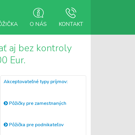
ÔŽIČKA
O NÁS
KONTAKT
ať aj bez kontroly
0 Eur.
Akceptovateľné typy príjmov:
Pôžičky pre zamestnaných
Pôžička pre podnikateľov