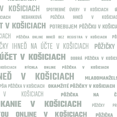
V KOŠICIACH
SPOTREBNÉ ÚVERY V KOŠICIACH
NEBANKOVÁ POŽIČKA IHNEĎ V KOŠICIA
IACH
T V KOŠICIACH
POTREBUJEM PÔŽIČKU V KOŠICI
CIACH
PÔ
PÔŽIČKA ONLINE IHNEĎ BEZ REGISTRA V KOŠICIACH
IČKY IHNEĎ NA ÚČTE V KOŠICIACH
PÔŽIČKY
ÚČET V KOŠICIACH
DOBRÁ PÔŽIČKA V KOŠIC
RÝCHLA ONLINE PÔŽIČKA V KOŠICIACH
ŠICIACH
NEĎ V KOŠICIACH
MLADOMANŽE
PŠIA PÔŽIČKA V KOŠICIACH
OKAMŽITÉ PÔŽIČKY V KOŠICIACH
 V KOŠICIACH
PÔŽIČKA NA ČO
KANIE V KOŠICIACH
PÔŽIČKY P
TOU ONLINE V KOŠICIACH
PÔŽIČK