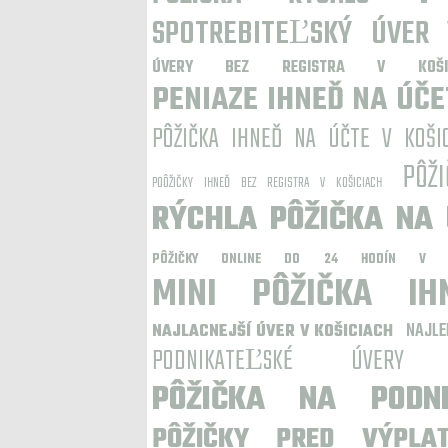
SPOTREBITEĽSKÝ ÚVER 
ÚVERY BEZ REGISTRA V KOŠIC
PENIAZE IHNEĎ NA ÚČE
PÔŽIČKA IHNEĎ NA ÚČTE V KOŠI
PÔŽ
POÔŽIČKY IHNEĎ BEZ REGISTRA V KOŠICIACH
RÝCHLA PÔŽIČKA NA 
PÔŽIČKY ONLINE DO 24 HODÍN V KO
MINI PÔŽIČKA IH
NAJLE
NAJLACNEJŠÍ ÚVER V KOŠICIACH
PODNIKATEĽSKÉ ÚVERY
PÔŽIČKA NA PODNI
PÔŽIČKY PRED VÝPLA