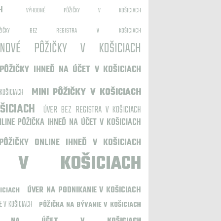
H
VÝHODNÉ PÔŽIČKY V KOŠICIACH
ÔŽIČKY BEZ REGISTRA V KOŠICIACH
NOVÉ PÔŽIČKY V KOŠICIACH
PÔŽIČKY IHNEĎ NA ÚČET V KOŠICIACH
MINI PÔŽIČKY V KOŠICIACH
KOŠICIACH
ŠICIACH
ÚVER BEZ REGISTRA V KOŠICIACH
NLINE PÔŽIČKA IHNEĎ NA ÚČET V KOŠICIACH
PÔŽIČKY ONLINE IHNEĎ V KOŠICIACH
 V KOŠICIACH
ÚVER NA PODNIKANIE V KOŠICIACH
ICIACH
E V KOŠICIACH
PÔŽIČKA NA BÝVANIE V KOŠICIACH
EĎ NA ÚČET V KOŠICIACH