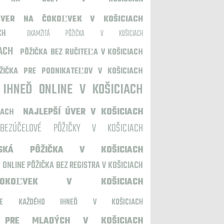
ÚVER NA ČOKOĽVEK V KOŠICIACH
CH
OKAMŽITÁ PÔŽIČKA V KOŠICIACH
ACH
PÔŽIČKA BEZ RUČITEĽA V KOŠICIACH
ŽIČKA PRE PODNIKATEĽOV V KOŠICIACH
 IHNEĎ ONLINE V KOŠICIACH
NAJLEPŠÍ ÚVER V KOŠICIACH
IACH
BEZÚČELOVÉ PÔŽIČKY V KOŠICIACH
LSKÁ PÔŽIČKA V KOŠICIACH
ONLINE PÔŽIČKA BEZ REGISTRA V KOŠICIACH
KOĽVEK V KOŠICIACH
RE KAŽDÉHO IHNEĎ V KOŠICIACH
A PRE MLADÝCH V KOŠICIACH