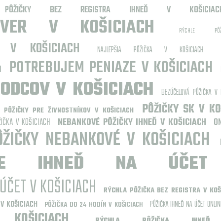
PÔŽIČKY BEZ REGISTRA IHNEĎ V KOŠICIAC
ÚVER V KOŠICIACH
RÝCHLE P
 V KOŠICIACH
NAJLEPŠIA PÔŽIČKA V KOŠICIACH
POTREBUJEM PENIAZE V KOŠICIACH
H
ODCOV V KOŠICIACH
BEZÚČELOVÁ PÔŽIČKA V 
PÔŽIČKY SK V KO
PÔŽIČKY PRE ŽIVNOSTNÍKOV V KOŠICIACH
IČKA V KOŠICIACH
NEBANKOVÉ PÔŽIČKY IHNEĎ V KOŠICIACH
O
ÔŽIČKY NEBANKOVÉ V KOŠICIACH
INE IHNEĎ NA ÚČET
ÚČET V KOŠICIACH
RÝCHLA PÔŽIČKA BEZ REGISTRA V KOŠ
 V KOŠICIACH
PÔŽIČKA IHNEĎ NA ÚČET ONLIN
PÔŽIČKA DO 24 HODÍN V KOŠICIACH
KOŠICIACH
RÝCHLA PÔŽIČKA IHN