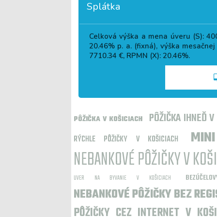
Splátka
Celková výška a mena úveru (S):
40
20.46
% p. a. (fixná), výška mesačnej
7710.34
€, RPMN (X):
20.46
%.
PÔŽIČKA IHNEĎ V
PÔŽIČKA V KOŠICIACH
MIN
RÝCHLE PÔŽIČKY V KOŠICIACH
NEBANKOVÉ PÔŽIČKY V KOŠ
BEZÚČEL
UVER NA BYVANIE V KOŠICIACH
NEBANKOVÉ PÔŽIČKY BEZ REGI
PÔŽIČKY CEZ INTERNET V KOŠI