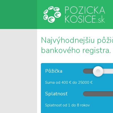
Najvýhodnejšiu pôžič
bankového registra.
Pôžička
Suma od 400 € do 25000 €
Splatnosť
Splatnosť od 1 do 8 rokov