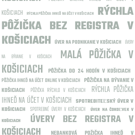
RÝCHLA
KOŠICIACH
RÝCHLA PÔŽIČKA IHNEĎ NA ÚČET V KOŠICIACH
PÔŽIČKA BEZ REGISTRA V
KOŠICIACH
ÚVER NA PODNIKANIE V KOŠICIACH
ÚVERY
MALÁ PÔŽIČKA V
NA BÝVANIE V KOŠICIACH
KOŠICIACH
PÔŽIČKA DO 24 HODÍN V KOŠICIACH
PÔŽIČKA NA BÝVANIE V
PÔŽIČKA IHNEĎ NA ÚČET ONLINE V KOŠICIACH
RÝCHLA PÔŽIČKA
KOŠICIACH
PÔŽIČKA RÝCHLO V KOŠICIACH
IHNEĎ NA ÚČET V KOŠICIACH
SPOTREBITEĽSKÝ ÚVER V
SPOTREBNÉ ÚVERY V KOŠICIACH
KOŠICIACH
ÚVER NA ČOKOĽVEK V
ÚVERY BEZ REGISTRA V
KOŠICIACH
KOŠICIACH
NEBANKOVÁ POŽIČKA IHNEĎ V