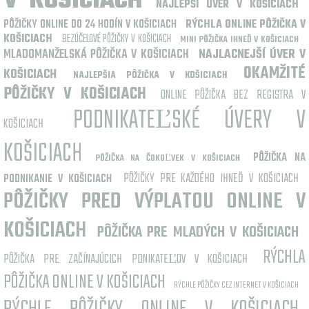
V KOŠICIACH
NAJLEPŠÍ ÚVER V KOŠICIACH
PÔŽIČKY ONLINE DO 24 HODÍN V KOŠICIACH
RÝCHLA ONLINE PÔŽIČKA V
KOŠICIACH
BEZÚČELOVÉ PÔŽIČKY V KOŠICIACH
MINI PÔŽIČKA IHNEĎ V KOŠICIACH
MLADOMANŽELSKÁ PÔŽIČKA V KOŠICIACH
NAJLACNEJŠÍ ÚVER V
OKAMŽITÉ
KOŠICIACH
NAJLEPŠIA PÔŽIČKA V KOŠICIACH
PÔŽIČKY V KOŠICIACH
ONLINE PÔŽIČKA BEZ REGISTRA V
PODNIKATEĽSKÉ ÚVERY V
KOŠICIACH
KOŠICIACH
PÔŽIČKA NA
PÔŽIČKA NA ČOKOĽVEK V KOŠICIACH
PÔŽIČKY PRE KAŽDÉHO IHNEĎ V KOŠICIACH
PODNIKANIE V KOŠICIACH
PÔŽIČKY PRED VÝPLATOU ONLINE V
KOŠICIACH
PÔŽIČKA PRE MLADÝCH V KOŠICIACH
RÝCHLA
PÔŽIČKA PRE ZAČÍNAJÚCICH PDNIKATEĽOV V KOŠICIACH
PÔŽIČKA ONLINE V KOŠICIACH
RÝCHLE PÔŽIČKY CEZ INTERNET V KOŠICIACH