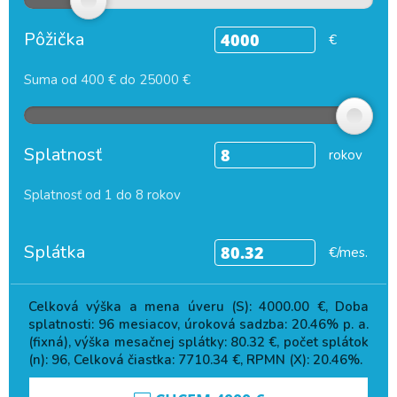
Pôžička
€
Suma od 400 € do 25000 €
Splatnosť
rokov
Splatnosť od 1 do 8 rokov
Splátka
€/mes.
Celková výška a mena úveru (S):
4000.00
€, Doba
splatnosti:
96
mesiacov, úroková sadzba:
20.46
% p. a.
(fixná), výška mesačnej splátky:
80.32
€, počet splátok
(n):
96
, Celková čiastka:
7710.34
€, RPMN (X):
20.46
%.