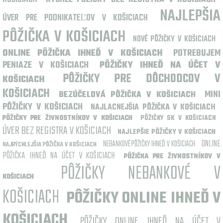
NAJLEPŠIA
ÚVER PRE PODNIKATEĽOV V KOŠICIACH
PÔŽIČKA V KOŠICIACH
NOVÉ PÔŽIČKY V KOŠICIACH
ONLINE PÔŽIČKA IHNEĎ V KOŠICIACH
POTREBUJEM
PENIAZE V KOŠICIACH
PÔŽIČKY IHNEĎ NA ÚČET V
PÔŽIČKY PRE DÔCHODCOV V
KOŠICIACH
KOŠICIACH
MINI
BEZÚČELOVÁ PÔŽIČKA V KOŠICIACH
PÔŽIČKY V KOŠICIACH
NAJLACNEJŠIA PÔŽIČKA V KOŠICIACH
PÔŽIČKY PRE ŽIVNOSTNÍKOV V KOŠICIACH
PÔŽIČKY SK V KOŠICIACH
ÚVER BEZ REGISTRA V KOŠICIACH
NAJLEPŠIE PÔŽIČKY V KOŠICIACH
ONLINE
NEBANKOVÉ PÔŽIČKY IHNEĎ V KOŠICIACH
NAJRÝCHLEJŠIA PÔŽIČKA V KOŠICIACH
PÔŽIČKA IHNEĎ NA ÚČET V KOŠICIACH
PÔŽIČKA PRE ŽIVNOSTNÍKOV V
PÔŽIČKY NEBANKOVÉ V
KOŠICIACH
KOŠICIACH
PÔŽIČKY ONLINE IHNEĎ V
KOŠICIACH
PÔŽIČKY ONLINE IHNEĎ NA ÚČET V