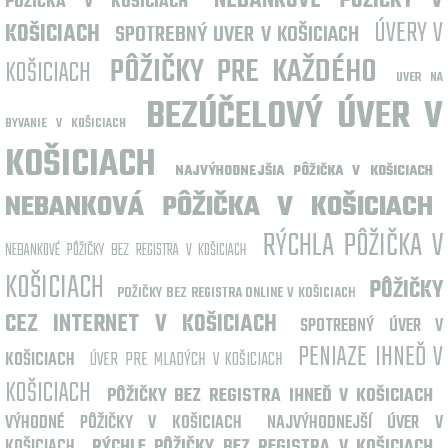
NEBANKOVÉ PÔŽIČKY V
PÔŽIČKA V KOŠICIACH
ÚVERY V
KOŠICIACH
SPOTREBNÝ UVER V KOŠICIACH
PÔŽIČKY PRE KAŽDÉHO
KOŠICIACH
UVER NA
BEZÚČELOVÝ ÚVER V
BYVANIE V KOŠICIACH
KOŠICIACH
NAJVÝHODNEJŠIA PÔŽIČKA V KOŠICIACH
NEBANKOVÁ PÔŽIČKA V KOŠICIACH
RÝCHLA PÔŽIČKA V
NEBANKOVÉ PÔŽIČKY BEZ REGISTRA V KOŠICIACH
KOŠICIACH
PÔŽIČKY
POŽIČKY BEZ REGISTRA ONLINE V KOŠICIACH
CEZ INTERNET V KOŠICIACH
SPOTREBNÝ ÚVER V
PENIAZE IHNEĎ V
KOŠICIACH
ÚVER PRE MLADÝCH V KOŠICIACH
KOŠICIACH
PÔŽIČKY BEZ REGISTRA IHNEĎ V KOŠICIACH
VÝHODNÉ PÔŽIČKY V KOŠICIACH
NAJVÝHODNEJŠÍ ÚVER V
KOŠICIACH
RÝCHLE PÔŽIČKY BEZ REGISTRA V KOŠICIACH