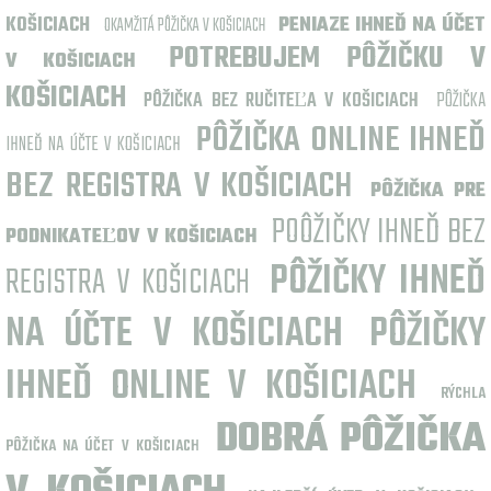
KOŠICIACH
PENIAZE IHNEĎ NA ÚČET
OKAMŽITÁ PÔŽIČKA V KOŠICIACH
POTREBUJEM PÔŽIČKU V
V KOŠICIACH
KOŠICIACH
PÔŽIČKA BEZ RUČITEĽA V KOŠICIACH
PÔŽIČKA
PÔŽIČKA ONLINE IHNEĎ
IHNEĎ NA ÚČTE V KOŠICIACH
BEZ REGISTRA V KOŠICIACH
PÔŽIČKA PRE
POÔŽIČKY IHNEĎ BEZ
PODNIKATEĽOV V KOŠICIACH
PÔŽIČKY IHNEĎ
REGISTRA V KOŠICIACH
NA ÚČTE V KOŠICIACH
PÔŽIČKY
IHNEĎ ONLINE V KOŠICIACH
RÝCHLA
DOBRÁ PÔŽIČKA
PÔŽIČKA NA ÚČET V KOŠICIACH